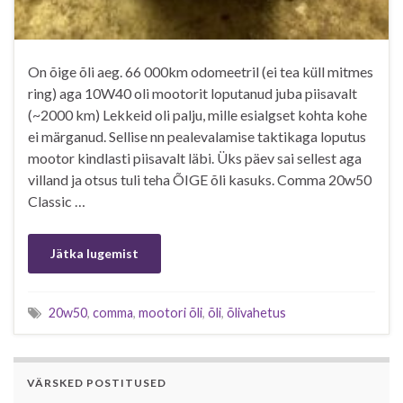
On õige õli aeg. 66 000km odomeetril (ei tea küll mitmes
ring) aga 10W40 oli mootorit loputanud juba piisavalt
(~2000 km) Lekkeid oli palju, mille esialgset kohta kohe
ei märganud. Sellise nn pealevalamise taktikaga loputus
mootor kindlasti piisavalt läbi. Üks päev sai sellest aga
villand ja otsus tuli teha ÕIGE õli kasuks. Comma 20w50
Classic …
Jätka lugemist
20w50
,
comma
,
mootori õli
,
õli
,
õlivahetus
VÄRSKED POSTITUSED