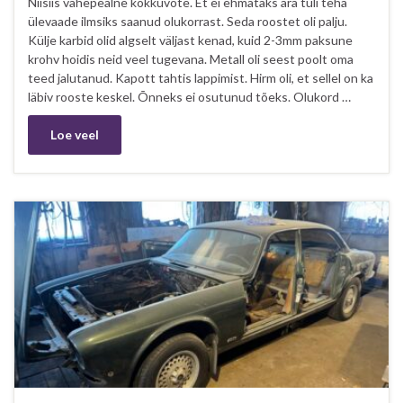
Niisiis vahepealne kokkuvõte. Et ei ehmataks ära tuli teha
ülevaade ilmsiks saanud olukorrast. Seda roostet oli palju.
Külje karbid olid algselt väljast kenad, kuid 2-3mm paksune
krohv hoidis neid veel tugevana. Metall oli seest poolt oma
teed jalutanud. Kapott tahtis lappimist. Hirm oli, et sellel on ka
läbiv rooste keskel. Õnneks ei osutunud tõeks. Olukord …
Loe veel