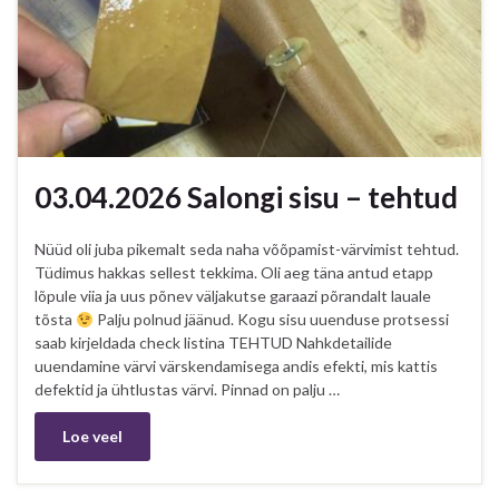
03.04.2026 Salongi sisu – tehtud
Nüüd oli juba pikemalt seda naha võõpamist-värvimist tehtud.
Tüdimus hakkas sellest tekkima. Oli aeg täna antud etapp
lõpule viia ja uus põnev väljakutse garaazi põrandalt lauale
tõsta
Palju polnud jäänud. Kogu sisu uuenduse protsessi
saab kirjeldada check listina TEHTUD Nahkdetailide
uuendamine värvi värskendamisega andis efekti, mis kattis
defektid ja ühtlustas värvi. Pinnad on palju …
Loe veel