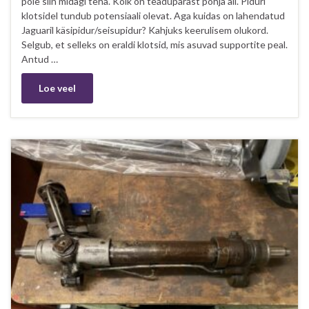
pole siin midagi teha. Kõik on teadupärast põhja all. Piduri
klotsidel tundub potensiaali olevat. Aga kuidas on lahendatud
Jaguaril käsipidur/seisupidur? Kahjuks keerulisem olukord.
Selgub, et selleks on eraldi klotsid, mis asuvad supportite peal.
Antud …
Loe veel