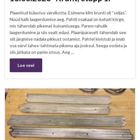
Plaanitud külastus värvikotta. Esimene kiht krunti oli “seljas”.
Nüüd käib laagerdumise aeg. Pahtli osakaal on kohati kõrge,
mis tähendab pikemat kuivamisaega. Parem rahulik
laagerdumine ja siis sealt edasi. Plaanipäraselt tähendab see
siit järgmise nädala pikkust ootamist. Pahtel kivistub ja imab
osa värvi tahes-tahtmata pikema aja jooksul. Seega oodata ja
siis jätkata on parim otsus. Aeg …
Loe veel