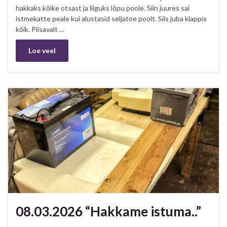
hakkaks kõike otsast ja liiguks lõpu poole. Siin juures sai
istmekatte peale kui alustasid seljatoe poolt. Siis juba klappis
kõik. Piisavalt …
Loe veel
08.03.2026 “Hakkame istuma..”