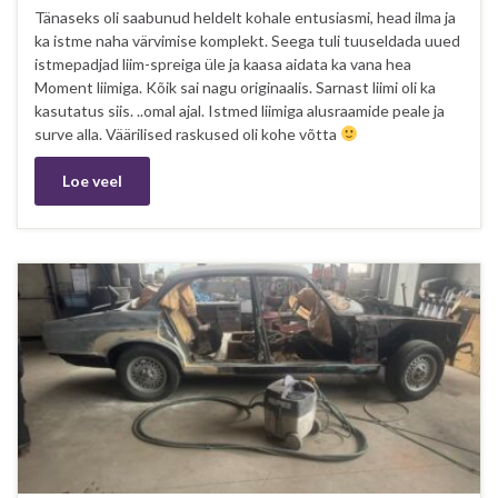
Tänaseks oli saabunud heldelt kohale entusiasmi, head ilma ja
ka istme naha värvimise komplekt. Seega tuli tuuseldada uued
istmepadjad liim-spreiga üle ja kaasa aidata ka vana hea
Moment liimiga. Kõik sai nagu originaalis. Sarnast liimi oli ka
kasutatus siis. ..omal ajal. Istmed liimiga alusraamide peale ja
surve alla. Väärilised raskused oli kohe võtta
Loe veel