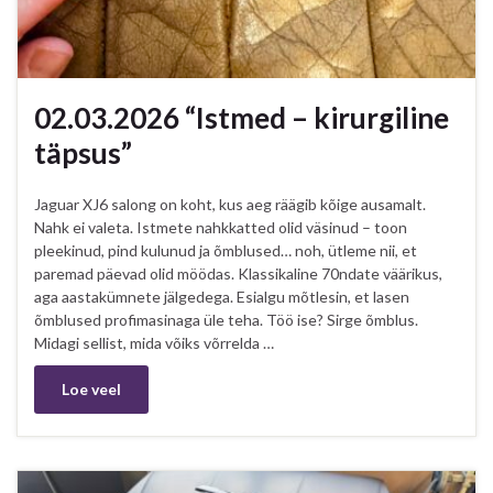
02.03.2026 “Istmed – kirurgiline
täpsus”
Jaguar XJ6 salong on koht, kus aeg räägib kõige ausamalt.
Nahk ei valeta. Istmete nahkkatted olid väsinud – toon
pleekinud, pind kulunud ja õmblused… noh, ütleme nii, et
paremad päevad olid möödas. Klassikaline 70ndate väärikus,
aga aastakümnete jälgedega. Esialgu mõtlesin, et lasen
õmblused profimasinaga üle teha. Töö ise? Sirge õmblus.
Midagi sellist, mida võiks võrrelda …
Loe veel