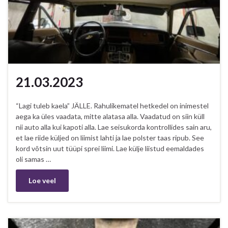
21.03.2023
“Lagi tuleb kaela” JÄLLE. Rahulikematel hetkedel on inimestel
aega ka üles vaadata, mitte alatasa alla. Vaadatud on siin küll
nii auto alla kui kapoti alla. Lae seisukorda kontrollides sain aru,
et lae riide küljed on liimist lahti ja lae polster taas ripub. See
kord võtsin uut tüüpi sprei liimi. Lae külje liistud eemaldades
oli samas …
Loe veel