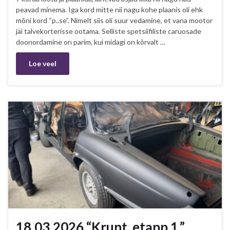
peavad minema. Iga kord mitte nii nagu kohe plaanis oli ehk
mõni kord “p..se”. Nimelt siis oli suur vedamine, et vana mootor
jäi talvekorterisse ootama. Selliste spetsiifiliste caruosade
doonordamine on parim, kui midagi on kõrvalt …
Loe veel
18.03.2026 “Krunt, etapp 1.”