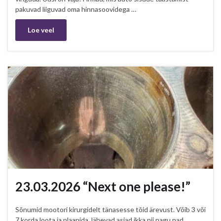
pakuvad liiguvad oma hinnasoovidega …
Loe veel
23.03.2026 “Next one please!”
Sõnumid mootori kirurgidelt tänasesse tõid ärevust. Võib 3 või
7 korda loota ja plaanida, lähevad asjad ikka nii nagu nad