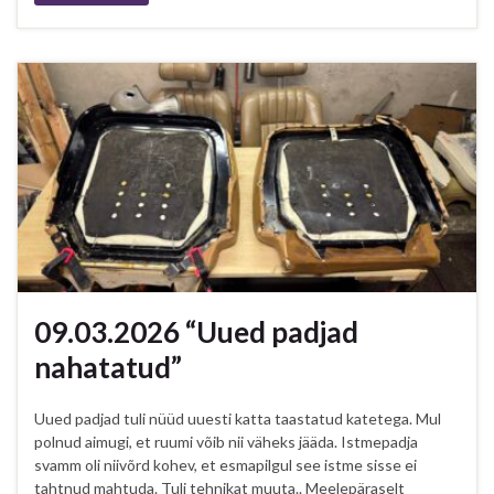
09.03.2026 “Uued padjad
nahatatud”
Uued padjad tuli nüüd uuesti katta taastatud katetega. Mul
polnud aimugi, et ruumi võib nii väheks jääda. Istmepadja
svamm oli niivõrd kohev, et esmapilgul see istme sisse ei
tahtnud mahtuda. Tuli tehnikat muuta.. Meelepäraselt