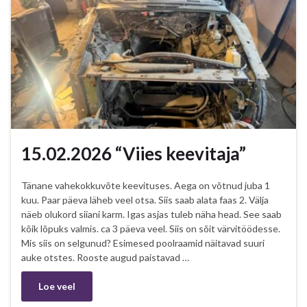
15.02.2026 “Viies keevitaja”
Tänane vahekokkuvõte keevituses. Aega on võtnud juba 1
kuu. Paar päeva läheb veel otsa. Siis saab alata faas 2. Välja
näeb olukord siiani karm. Igas asjas tuleb näha head. See saab
kõik lõpuks valmis. ca 3 päeva veel. Siis on sõit värvitöödesse.
Mis siis on selgunud? Esimesed poolraamid näitavad suuri
auke otstes. Rooste augud paistavad …
Loe veel