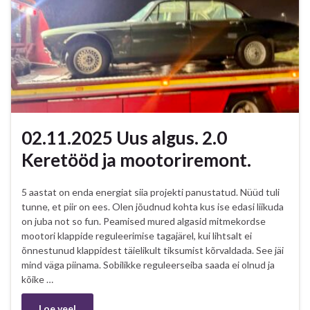
02.11.2025 Uus algus. 2.0
Keretööd ja mootoriremont.
5 aastat on enda energiat siia projekti panustatud. Nüüd tuli
tunne, et piir on ees. Olen jõudnud kohta kus ise edasi liikuda
on juba not so fun. Peamised mured algasid mitmekordse
mootori klappide reguleerimise tagajärel, kui lihtsalt ei
õnnestunud klappidest täielikult tiksumist kõrvaldada. See jäi
mind väga piinama. Sobilikke reguleerseiba saada ei olnud ja
kõike …
Loe veel