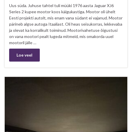
Uus süda. Juhuse tahtel tuli müüki 1976 aasta Jaguar XJ6
Series 2 kupee mootor koos käigukastiga. Mootor oli ühelt
Eesti projekti autolt, mis enam vana südant ei vajanud. Mootor
pärineb algse autoga Itaaliast. Oli heas seisukorras, lekkevaba
ja olevat ka korralikult toiminud. Mootorivahetuse õigustusi
on vana mootori pealt lugeda mitmeid, mis omakorda uuel
mootoril jälle …
Loe veel