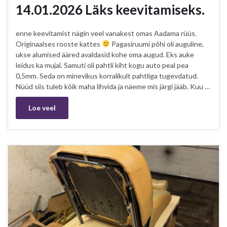
14.01.2026 Läks keevitamiseks.
enne keevitamist nägin veel vanakest omas Aadama rüüs.
Originaalses rooste kattes
Pagasiruumi põhi oli auguline,
ukse alumised ääred avaldasid kohe oma augud. Eks auke
leidus ka mujal. Samuti oli pahtli kiht kogu auto peal pea
0,5mm. Seda on minevikus korralikult pahtliga tugevdatud.
Nüüd siis tuleb kõik maha lihvida ja näeme mis järgi jääb. Kuu …
Loe veel