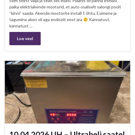
tolm seest välja ja sealt siis edasi. Plaanis oli panna esmasl
paika elektriakende mootorid, et auto osaliselt salongi poolt
“kinni” saada. Akende mootorite install 1 õhtu. Esimene ja
tagumine aken oli aga endiselt eest ära
Kannatust,
kannatust …
Loe veel
10.04.2026 UH – Ultraheli saatel