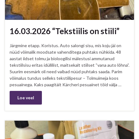
16.03.2026 “Tekstiilis on stiili”
Järgmine etapp. Koristus. Auto salongi sisu, mis koju jäi on
nüüd võimalik moodsate vahenditega puhtaks nühkida. 48
aastat iidset tolmu ja bioloogilisi mälestusi ammutanud
tekstiilsisu eritas idüllilist, maitsekalt stiilset “vana auto lõhna”.
Suurim eesmärk oli need vaibad nüüd puhtaks saada. Parim
võimalus tundus selleks tekstiilipesur – Tolmuimeja koos
pesuainega. Kaks paagitäit Kärcheri pesuainet tõid välja …
Loe veel