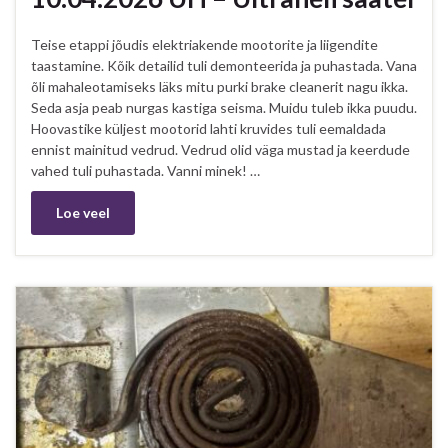
Teise etappi jõudis elektriakende mootorite ja liigendite
taastamine. Kõik detailid tuli demonteerida ja puhastada. Vana
õli mahaleotamiseks läks mitu purki brake cleanerit nagu ikka.
Seda asja peab nurgas kastiga seisma. Muidu tuleb ikka puudu.
Hoovastike küljest mootorid lahti kruvides tuli eemaldada
ennist mainitud vedrud. Vedrud olid väga mustad ja keerdude
vahed tuli puhastada. Vanni minek! …
Loe veel