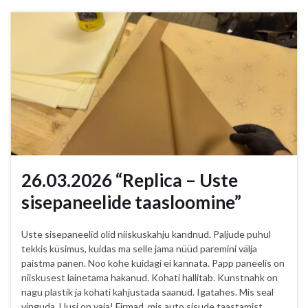
26.03.2026 “Replica – Uste
sisepaneelide taasloomine”
Uste sisepaneelid olid niiskuskahju kandnud. Paljude puhul
tekkis küsimus, kuidas ma selle jama nüüd paremini välja
paistma panen. Noo kohe kuidagi ei kannata. Papp paneelis on
niiskusest lainetama hakanud. Kohati hallitab. Kunstnahk on
nagu plastik ja kohati kahjustada saanud. Igatahes. Mis seal
vinguda. Uusi on vaja! Firmad, mis auto sisude taastamist