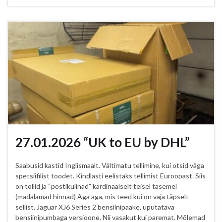
27.01.2026 “UK to EU by DHL”
Saabusid kastid Inglismaalt. Vältimatu tellimine, kui otsid väga
spetsiifilist toodet. Kindlasti eelistaks tellimist Euroopast. Siis
on tollid ja “postikulinad” kardinaalselt teisel tasemel
(madalamad hinnad) Aga aga, mis teed kui on vaja täpselt
sellist. Jaguar XJ6 Series 2 bensiinipaake, uputatava
bensiinipumbaga versioone. Nii vasakut kui paremat. Mõlemad