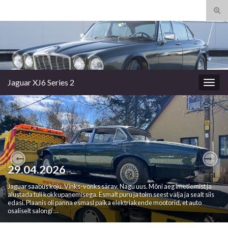
Tog
sear
Search for:
for
Jaguar XJ6 Series 2
Togg
navig
10.04.2026 UH – Ultraheli saatel
Previous
Nex
Teise etappi jõudis elektriakende mootorite ja liigendite taastamine. Kõik
detailid tuli demonteerida ja puhastada. Vana õli mahaleotamiseks läks
mitu purki brake cleanerit nagu ikka. Seda asja peab nurgas kastiga seisma.
Muidu tuleb ikka puudu. Hoovastike …