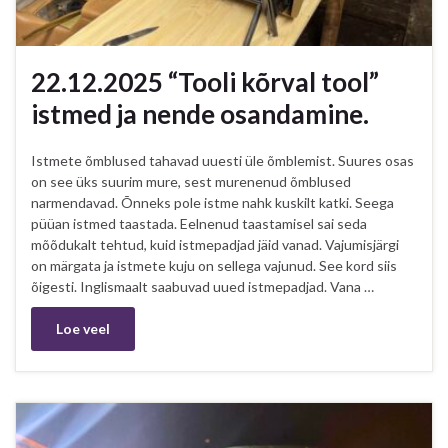
22.12.2025 “Tooli kõrval tool”
istmed ja nende osandamine.
Istmete õmblused tahavad uuesti üle õmblemist. Suures osas
on see üks suurim mure, sest murenenud õmblused
narmendavad. Õnneks pole istme nahk kuskilt katki. Seega
püüan istmed taastada. Eelnenud taastamisel sai seda
mõõdukalt tehtud, kuid istmepadjad jäid vanad. Vajumisjärgi
on märgata ja istmete kuju on sellega vajunud. See kord siis
õigesti. Inglismaalt saabuvad uued istmepadjad. Vana …
Loe veel