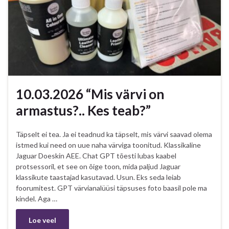
10.03.2026 “Mis värvi on
armastus?.. Kes teab?”
Täpselt ei tea. Ja ei teadnud ka täpselt, mis värvi saavad olema
istmed kui need on uue naha värviga toonitud. Klassikaline
Jaguar Doeskin AEE. Chat GPT tõesti lubas kaabel
protsessoril, et see on õige toon, mida paljud Jaguar
klassikute taastajad kasutavad. Usun. Eks seda leiab
foorumitest. GPT värvianalüüsi täpsuses foto baasil pole ma
kindel. Aga …
Loe veel