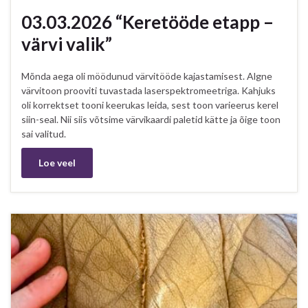
03.03.2026 “Keretööde etapp –
värvi valik”
Mõnda aega oli möödunud värvitööde kajastamisest. Algne
värvitoon prooviti tuvastada laserspektromeetriga. Kahjuks
oli korrektset tooni keerukas leida, sest toon varieerus kerel
siin-seal. Nii siis võtsime värvikaardi paletid kätte ja õige toon
sai valitud.
Loe veel