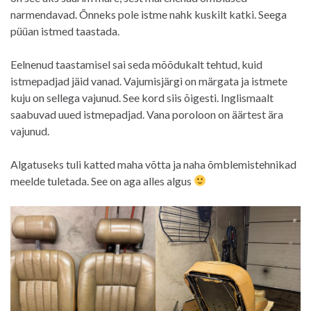
narmendavad. Õnneks pole istme nahk kuskilt katki. Seega
püüan istmed taastada.
Eelnenud taastamisel sai seda mõõdukalt tehtud, kuid
istmepadjad jäid vanad. Vajumisjärgi on märgata ja istmete
kuju on sellega vajunud. See kord siis õigesti. Inglismaalt
saabuvad uued istmepadjad. Vana poroloon on äärtest ära
vajunud.
Algatuseks tuli katted maha võtta ja naha õmblemistehnikad
meelde tuletada. See on aga alles algus