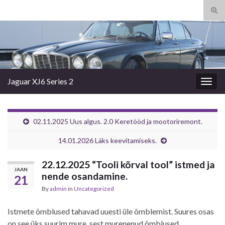
Tog
sear
Search for:
for
Jaguar XJ6 Series 2
Togg
navig
02.11.2025 Uus algus. 2.0 Keretööd ja mootoriremont.
14.01.2026 Läks keevitamiseks.
22.12.2025 “Tooli kõrval tool” istmed ja
JAAN
nende osandamine.
21
By
admin
in
Uncategorized
Istmete õmblused tahavad uuesti üle õmblemist. Suures osas
on see üks suurim mure, sest murenenud õmblused