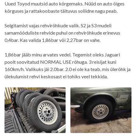
Uued Toyod muutsid auto kõrgemaks. Nüüd on auto õiges
kõrguses ja rattakoobaste täituvus soliidne nagu peab.
Selgitamist vajas rehvirõhkude valik. S2 ja S3 mudeli
samamõõduliste rehvide puhul on rehvirõhkude erinevus
0,4bar. Kas valida 1,86bar või 2,27bar on vahe.
1,86bar jääb minu arvates vedel. Tegemist oleks Jaguari
poolt soovitatud NORMAL USE rõhuga. 3 reisijat kuni
160km/h. Valikuks jäi 2.0bar. 2.0 ei ole ka teab, mis ülerõhk ja
ülekulumist rehvi keskosast ei tohiks veel tekkida.