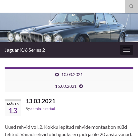
Tog
sear
Search for:
for
Jaguar XJ6 Series 2
Togg
navig
10.03.2021
15.03.2021
13.03.2021
MÄRTS
13
By
admin
in
rattad
Uued rehvid vol. 2. Kokku lepitud rehvide montaaž on nüüd
tehtud. Vanad rehvid olid igaüks eri pidi ja üle 20 aasta vanad.