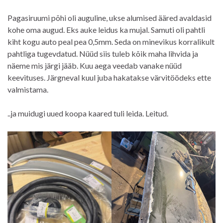
Pagasiruumi põhi oli auguline, ukse alumised ääred avaldasid
kohe oma augud. Eks auke leidus ka mujal. Samuti oli pahtli
kiht kogu auto peal pea 0,5mm. Seda on minevikus korralikult
pahtliga tugevdatud. Nüüd siis tuleb kõik maha lihvida ja
näeme mis järgi jääb. Kuu aega veedab vanake nüüd
keevituses. Järgneval kuul juba hakatakse värvitöödeks ette
valmistama.
..ja muidugi uued koopa kaared tuli leida. Leitud.