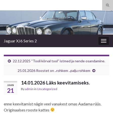
Tog
sear
Search for:
for
Jaguar XJ6 Series 2
Togg
navig
22.12.2025 “Tooli kõrval tool” istmed ja nende osandamine.
25.01.2026 Roostet on ..rohkem ..palju rohkem
14.01.2026 Läks keevitamiseks.
JAAN
21
By
admin
in
Uncategorized
enne keevitamist nägin veel vanakest omas Aadama rüüs.
Originaalses rooste kattes