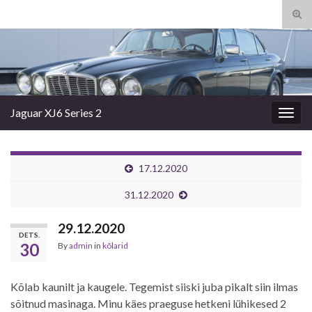
Tog
sear
Search for:
for
Jaguar XJ6 Series 2
Togg
navig
17.12.2020
31.12.2020
29.12.2020
DETS.
30
By
admin
in
kõlarid
Kõlab kaunilt ja kaugele. Tegemist siiski juba pikalt siin ilmas
sõitnud masinaga. Minu käes praeguse hetkeni lühikesed 2