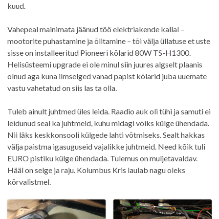
kuud.
Vahepeal mainimata jäänud töö elektriakende kallal –
mootorite puhastamine ja õlitamine – tõi välja üllatuse et uste
sisse on installeeritud Pioneeri kõlarid 80W TS-H1300.
Helisüsteemi upgrade ei ole minul siin juures algselt plaanis
olnud aga kuna ilmselged vanad papist kõlarid juba uuemate
vastu vahetatud on siis las ta olla.
Tuleb ainult juhtmed üles leida. Raadio auk oli tühi ja samuti ei
leidunud seal ka juhtmeid, kuhu midagi võiks külge ühendada.
Nii läks keskkonsooli külgede lahti võtmiseks. Sealt hakkas
välja paistma igasuguseid vajalikke juhtmeid. Need kõik tuli
EURO pistiku külge ühendada. Tulemus on muljetavaldav.
Hääl on selge ja raju. Kolumbus Kris laulab nagu oleks
kõrvalistmel.