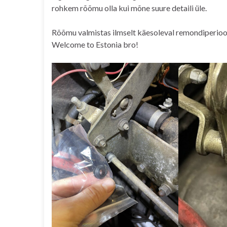
rohkem rõõmu olla kui mõne suure detaili üle.
Rõõmu valmistas ilmselt käesoleval remondiperiood
Welcome to Estonia bro!