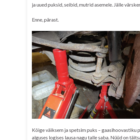
ja uued puksid, seibid, mutrid asemele. Jälle värsk
Enne, pärast.
Kõige väiksem ja spetsim puks – gaasihoovastiku p
alguses logises lausa nagu talle saba. Nüüd on täit