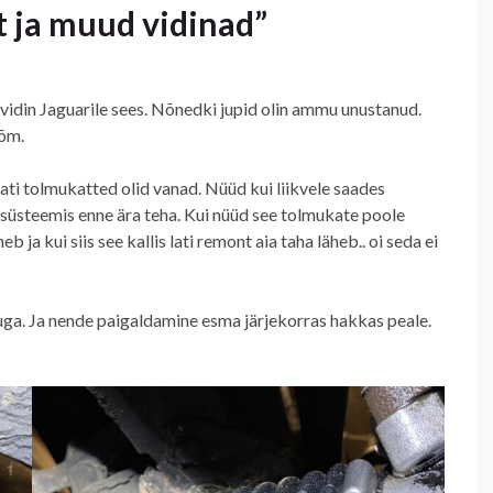
t ja muud vidinad”
vidin Jaguarile sees. Nõnedki jupid olin ammu unustanud.
õõm.
lati tolmukatted olid vanad. Nüüd kui liikvele saades
lisüsteemis enne ära teha. Kui nüüd see tolmukate poole
heb ja kui siis see kallis lati remont aia taha läheb.. oi seda ei
ga. Ja nende paigaldamine esma järjekorras hakkas peale.