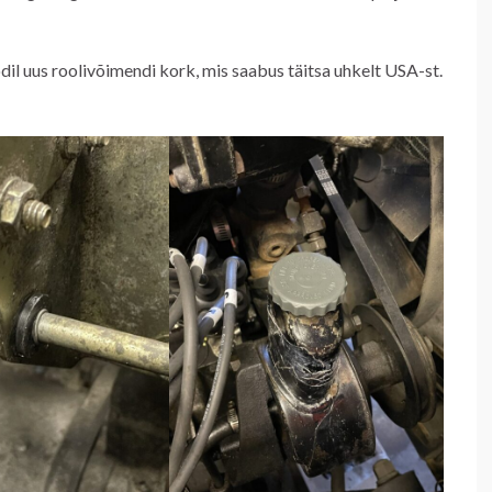
il uus roolivõimendi kork, mis saabus täitsa uhkelt USA-st.