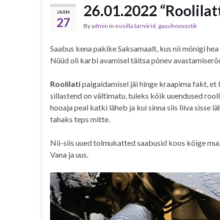
26.01.2022 “Roolilat
JAAN
27
By
admin
in
esisilla šarniirid
,
gaasihoovastik
Saabus kena pakike Saksamaalt, kus nii mõnigi hea 
Nüüd oli karbi avamisel täitsa põnev avastamiser
Roolilati
paigaldamisel jäi hinge kraapima fakt, et 
sillastend on vältimatu, tuleks kõik uuendused roo
hooaja peal katki läheb ja kui sinna siis liiva sisse lä
tahaks teps mitte.
Nii-siis uued tolmukatted saabusid koos kõige muu
Vana ja uus.