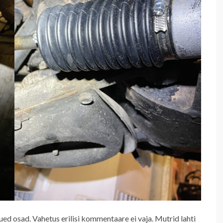
ued osad. Vahetus erilisi kommentaare ei vaja. Mutrid lahti