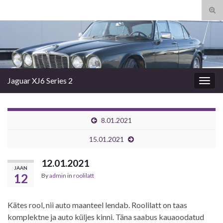
Tog
sear
Search for:
for
Jaguar XJ6 Series 2
Togg
navig
8.01.2021
15.01.2021
12.01.2021
JAAN
12
By
admin
in
roolilatt
Kätes rool, nii auto maanteel lendab. Roolilatt on taas
komplektne ja auto küljes kinni. Täna saabus kauaoodatud