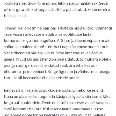
roolilati sisendvõlli tihend, mis lekkis nagu mahlakask. Seda
oli märgata siis kui kogu latt oli ära puhastatud. Esimene nire
tuli just sealt.
Tihendi välja võtmine käis päris lustaka nipiga. Roolivõimendi
reservuaari tulevasse madalsurve voolikusse lasta
kompressoriga loomingulised 6-8 bar ja tihend vupsab peale
splindi eemaldamist võlli ümbert nagu šampuse pudeli kork.
Vana tihend oli päris kulunud. Seda ilmestas selle võrdlus
uuega. Nüüd kui uus tihend on paigaldatud, tolmukaitse plekk
peal ja rooli gardaan ühendatud saab ära teha ka rooli
õhutamise protseeduuri. Kõige ägedam ja vähima mustusega
too – rooli keeramine ühele ja teisele poole.
Eelnevalt oli vaja auto pukkidele tõsta. Ennekõike esisild.
Kuna on plaan edasi tegeleda käsipiduriga siis siin juures läks
kogu auto pukkidele. Dextron II tuli taas reservuaari valada ja
rooli keerama hakata. Kui reservuaaril kaas maas siis rooli
mõlemale poole lõppu keerates on kuulda mulinat. Sellega