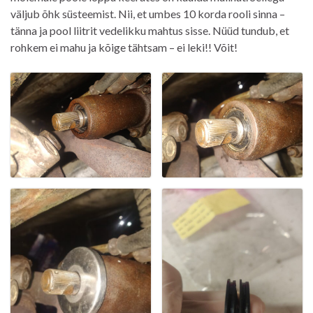
väljub õhk süsteemist. Nii, et umbes 10 korda rooli sinna –
tänna ja pool liitrit vedelikku mahtus sisse. Nüüd tundub, et
rohkem ei mahu ja kõige tähtsam – ei leki!! Võit!