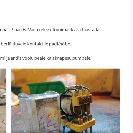
ohal. Plaan B: Vana relee oli võimalik ära taastada.
berlülituvale kontaktile padi/hõbe.
emi ja andis voolu peale ka aknapesu pumbale.