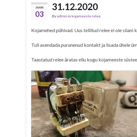
31.12.2020
JAAN
03
By
admin
in
kojameeste relee
Kojamehed pühivad. Uus tellitud relee ei ole siiani k
Tuli asendada purunenud kontakt ja lisada ühele üm
Taastatud relee äratas ellu kogu kojameeste süste