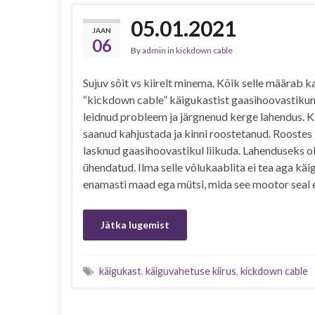
05.01.2021
JAAN
06
By
admin
in
kickdown cable
Sujuv sõit vs kiirelt minema. Kõik selle määrab k
“kickdown cable” käigukastist gaasihoovastikuni
leidnud probleem ja järgnenud kerge lahendus. K
saanud kahjustada ja kinni roostetanud. Roostes 
lasknud gaasihoovastikul liikuda. Lahenduseks oli
ühendatud. Ilma selle võlukaablita ei tea aga käi
enamasti maad ega mütsi, mida see mootor seal 
Jätka lugemist
käigukast
,
käiguvahetuse kiirus
,
kickdown cable