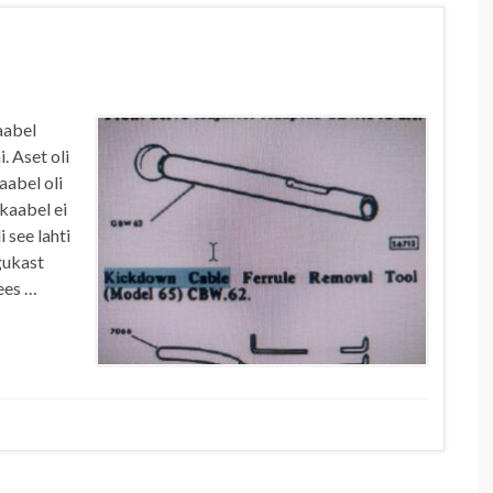
aabel
. Aset oli
aabel oli
kaabel ei
 see lahti
gukast
ees …