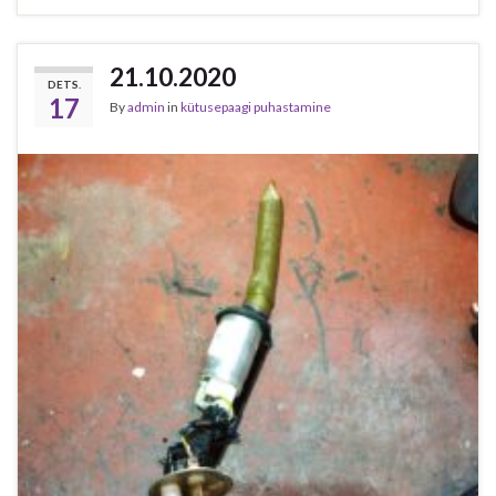
21.10.2020
DETS.
17
By
admin
in
kütusepaagi puhastamine