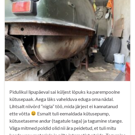
Pidulikul lipupäeval sai küljest lõpuks ka parempoolne
kütusepaak. Aega läks vahelduva eduga oma nädal.
Lihtsalt niivõrd “nigla” töö, mida järjest ei kannatanud
ette võtta
Esmalt tuli eemaldada kütusepump,
kütusetaseme andur (tagatule taga) ja tagumine stange.
Väga mitmed poldid olid nii ära peidetud, et tuli mitu