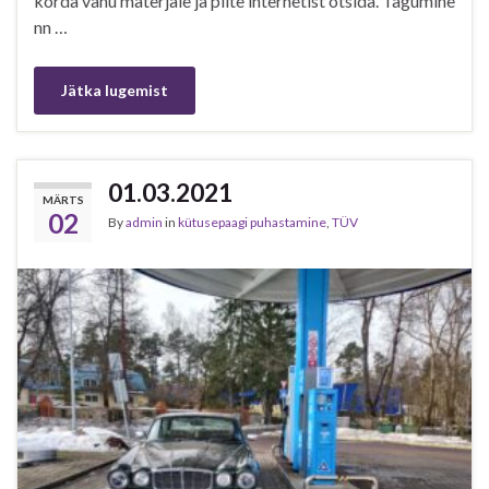
korda vanu materjale ja pilte internetist otsida. Tagumine
nn …
Jätka lugemist
01.03.2021
MÄRTS
02
By
admin
in
kütusepaagi puhastamine
,
TÜV