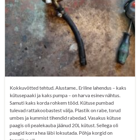
Kokkuvõtted tehtud. Alustame.. Eriline lahendus – kaks
kütusepaaki ja kaks pumpa – on harva esinev nähtus.
Samuti kaks korda rohkem tööd. Kütuse pumbad
tulevad rattakoobastest välja. Plastik on rabe, torud
umbes ja kummist tihendid rabedad. Vasakus kütuse
paagis oli pealekauba jäänud 20L kütust. Sellega oli
paagid korra hea läbi loksutada. Põhja korgid on