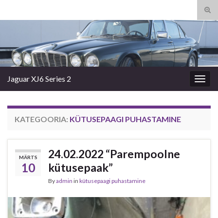
Tog
sear
Search for:
for
Jaguar XJ6 Series 2
Togg
navig
KATEGOORIA:
KÜTUSEPAAGI PUHASTAMINE
24.02.2022 “Parempoolne
MÄRTS
10
kütusepaak”
By
admin
in
kütusepaagi puhastamine