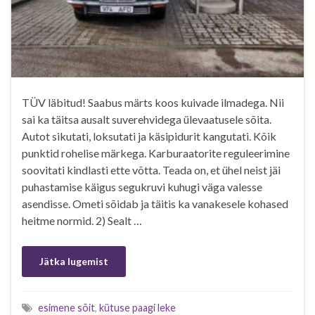
TÜV läbitud! Saabus märts koos kuivade ilmadega. Nii
sai ka täitsa ausalt suverehvidega ülevaatusele sõita.
Autot sikutati, loksutati ja käsipidurit kangutati. Kõik
punktid rohelise märkega. Karburaatorite reguleerimine
soovitati kindlasti ette võtta. Teada on, et ühel neist jäi
puhastamise käigus segukruvi kuhugi väga valesse
asendisse. Ometi sõidab ja täitis ka vanakesele kohased
heitme normid. 2) Sealt …
Jätka lugemist
esimene sõit
,
kütuse paagi leke