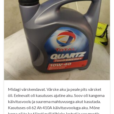
Midagi värskendavat. Värske aku ja peale pits värsket
õli. Eelnevalt oli kasutuses ajutine aku. Soov oli kangema
käivitusvoolu ja suurema mahtuvusega akut kasutada.
Kasutuses oli 62 Ah 410A käivitusvooluga aku. Mõne
korra oli ta ka täiesti nulli tühjaks lastud ja see muutis