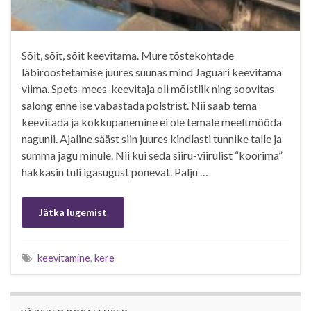
Sõit, sõit, sõit keevitama. Mure tõstekohtade
läbiroostetamise juures suunas mind Jaguari keevitama
viima. Spets-mees-keevitaja oli mõistlik ning soovitas
salong enne ise vabastada polstrist. Nii saab tema
keevitada ja kokkupanemine ei ole temale meeltmööda
nagunii. Ajaline sääst siin juures kindlasti tunnike talle ja
summa jagu minule. Nii kui seda siiru-viirulist “koorima”
hakkasin tuli igasugust põnevat. Palju …
Jätka lugemist
keevitamine
,
kere