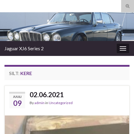
Tog
sear
Search for:
for
Jaguar XJ6 Series 2
Togg
navig
SILT:
KERE
02.06.2021
JUULI
09
By
admin
in
Uncategorized