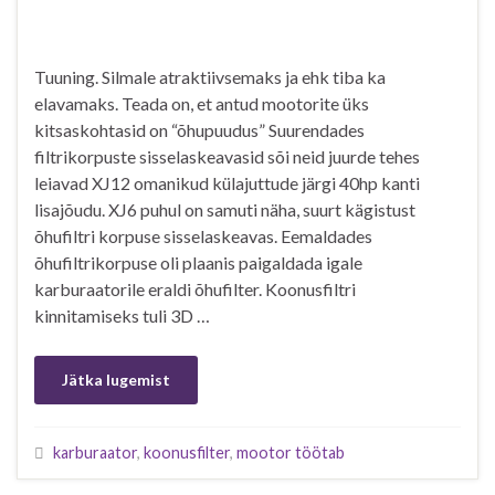
Tuuning. Silmale atraktiivsemaks ja ehk tiba ka
elavamaks. Teada on, et antud mootorite üks
kitsaskohtasid on “õhupuudus” Suurendades
filtrikorpuste sisselaskeavasid sõi neid juurde tehes
leiavad XJ12 omanikud külajuttude järgi 40hp kanti
lisajõudu. XJ6 puhul on samuti näha, suurt kägistust
õhufiltri korpuse sisselaskeavas. Eemaldades
õhufiltrikorpuse oli plaanis paigaldada igale
karburaatorile eraldi õhufilter. Koonusfiltri
kinnitamiseks tuli 3D …
Jätka lugemist
karburaator
,
koonusfilter
,
mootor töötab