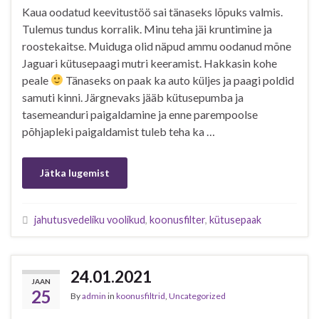
Kaua oodatud keevitustöö sai tänaseks lõpuks valmis.
Tulemus tundus korralik. Minu teha jäi kruntimine ja
roostekaitse. Muiduga olid näpud ammu oodanud mõne
Jaguari kütusepaagi mutri keeramist. Hakkasin kohe
peale
Tänaseks on paak ka auto küljes ja paagi poldid
samuti kinni. Järgnevaks jääb kütusepumba ja
tasemeanduri paigaldamine ja enne parempoolse
põhjapleki paigaldamist tuleb teha ka …
Jätka lugemist
jahutusvedeliku voolikud
,
koonusfilter
,
kütusepaak
24.01.2021
JAAN
25
By
admin
in
koonusfiltrid
,
Uncategorized