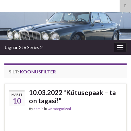
Tog
sea
Search for:
for
Jaguar XJ6 Series 2
Togg
navig
SILT:
KOONUSFILTER
10.03.2022 “Kütusepaak – ta
MÄRTS
10
on tagasi!”
By
admin
in
Uncategorized