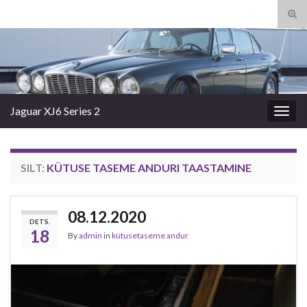
Tog
sear
Search for:
for
Jaguar XJ6 Series 2
Togg
navig
SILT:
KÜTUSE TASEME ANDURI TAASTAMINE
08.12.2020
DETS.
18
By
admin
in
kütusetaseme andur