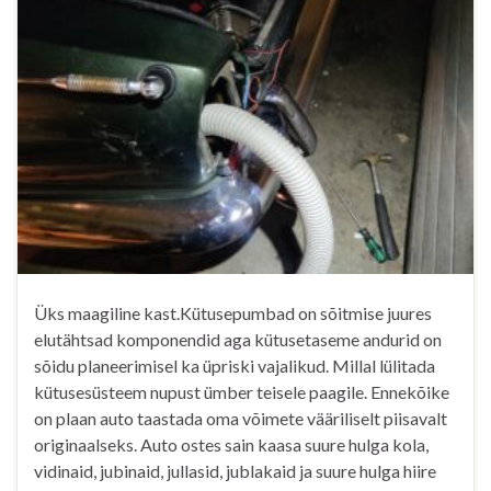
Üks maagiline kast.Kütusepumbad on sõitmise juures
elutähtsad komponendid aga kütusetaseme andurid on
sõidu planeerimisel ka üpriski vajalikud. Millal lülitada
kütusesüsteem nupust ümber teisele paagile. Ennekõike
on plaan auto taastada oma võimete vääriliselt piisavalt
originaalseks. Auto ostes sain kaasa suure hulga kola,
vidinaid, jubinaid, jullasid, jublakaid ja suure hulga hiire