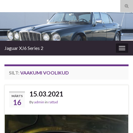
Tog
sear
Search for:
for
Jaguar XJ6 Series 2
Togg
navig
SILT:
VAAKUMI VOOLIKUD
15.03.2021
MÄRTS
16
By
admin
in
rattad