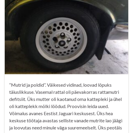
“Mutrid ja poldid”. Väikesed vidinad, loovad lõpuks
täiuslikkuse. Vasemal rattal oli päevakorras rattamutri
defitsiit. Üks mutter oli kaotanud oma kattepleki ja ühel
oli katteplekk mõlki löödud. Proovisin leida uued.
Võimalus avanes Eestist Jaguari keskusest. Üks hea
keskuse töötaja avastas selliste vanade mutrite lao jäägi
ja loovutas need minule väga suuremeelselt. Üks peotäis